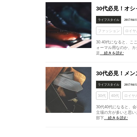
30代必見！オ
ライフスタイル
2017/04/1
ファッション
ロイヤ
30.40代になると、
ォーマル用なのか、カ
足
…続きを読む
30代必見！メ
ライフスタイル
2017/04/1
30代
40代
ロイヤ
30代40代になると
立場の方が多いと思い
部下
…続きを読む