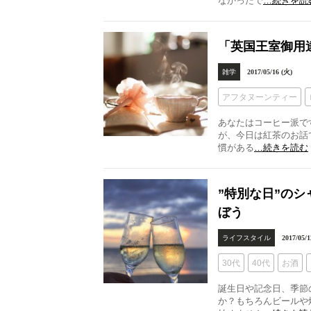
なかったで
…続きを読
「英国王室御用
雑学
2017/05/16 (火)
アフタヌーンティー
あなたはコーヒー派で
が、今日は紅茶のお話
慣がある
…続きを読む
”特別な日”の
ぼう
ライフスタイル
2017/05/1
30代
40代
お酒
誕生日や記念日、季節
か？もちろんビールや