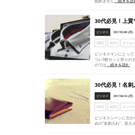
始めません
…続きを読
30代必見！上
ビジネス
2017/05/08 (月)
30代
40代
クール
ビジネスマンにとって
つい3枚セット売りの
のでは
…続きを読む
30代必見！名
ビジネス
2017/04/24 (月)
30代
40代
ロイヤ
ビジネスシーンに欠か
めの”名刺入れ”、皆