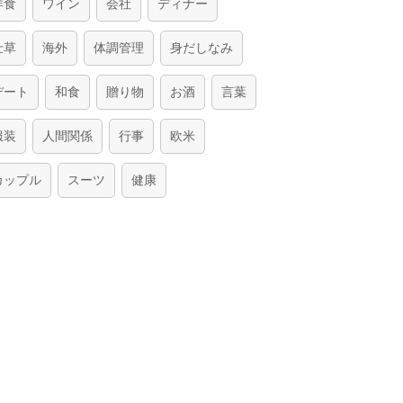
洋食
ワイン
会社
ディナー
仕草
海外
体調管理
身だしなみ
デート
和食
贈り物
お酒
言葉
服装
人間関係
行事
欧米
カップル
スーツ
健康