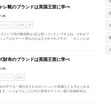
シャレ靴のブランドは英国王室に学べ
7 (月)
ルワラント
英国
靴
ここぞという時の勝負靴を1足は持っていたいですよね。それがフ
ジュアルなデート用なのかは人それぞれですが、「オシャレは
ンズ財布のブランドは英国王室に学べ
2 (水)
ルワラント
財布
、会社の中でも一番注目されるポジションや役職なども与えられる
ます。いつまでもくたびれた財布やナイロン製の安物財布は、