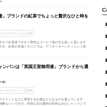
む
C
達」ブランドの紅茶でちょっと贅沢なひと時を
ロイヤルワラント
紅茶
すか？紅茶派ですか？男性はコーヒー派の方も多いと思います
です。紅茶の本場イギリスでは、アフターヌーンティという習
シャンパンは「英国王室御用達」ブランドから選
2 (金)
ロイヤルワラント
欧米
のイベントなどに用意するお酒はどんなものを選んでいます
焼酎もいいですが、特別な日の最初の乾杯はぜひシャンパンで