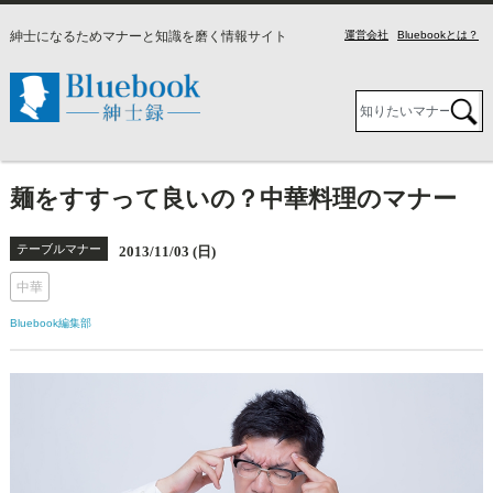
紳士になるためマナーと知識を磨く情報サイト
運営会社
Bluebookとは？
麺をすすって良いの？中華料理のマナー
テーブルマナー
2013/11/03 (日)
中華
Bluebook編集部