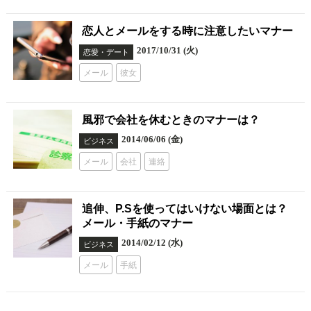
恋人とメールをする時に注意したいマナー
2017/10/31 (火)
恋愛・デート
メール
彼女
風邪で会社を休むときのマナーは？
2014/06/06 (金)
ビジネス
メール
会社
連絡
追伸、P.Sを使ってはいけない場面とは？
メール・手紙のマナー
2014/02/12 (水)
ビジネス
メール
手紙