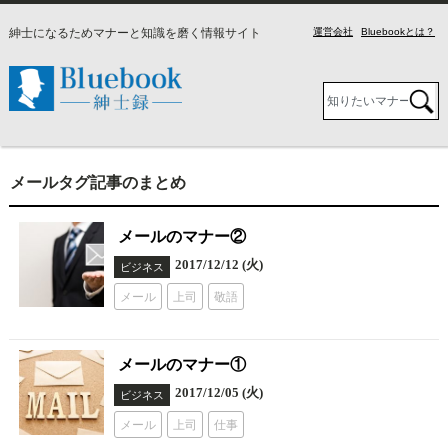
紳士になるためマナーと知識を磨く情報サイト
運営会社
Bluebookとは？
メールタグ記事のまとめ
メールのマナー②
2017/12/12 (火)
ビジネス
メール
上司
敬語
メールのマナー①
2017/12/05 (火)
ビジネス
メール
上司
仕事