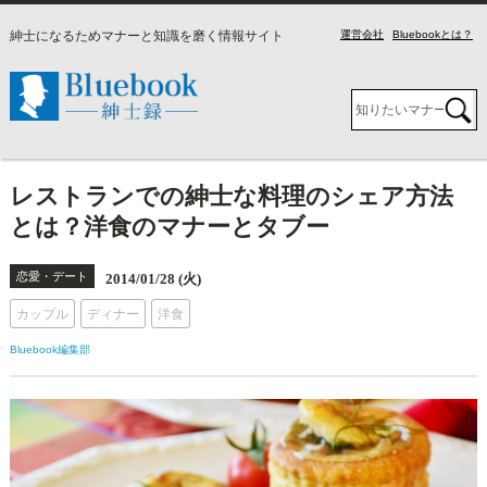
紳士になるためマナーと知識を磨く情報サイト
運営会社
Bluebookとは？
レストランでの紳士な料理のシェア方法
とは？洋食のマナーとタブー
恋愛・デート
2014/01/28 (火)
カップル
ディナー
洋食
Bluebook編集部