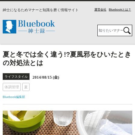
紳士になるためマナーと知識を磨く情報サイト
運営会社
Bluebookとは？
夏と冬では全く違う!?夏風邪をひいたとき
の対処法とは
ライフスタイル
2014/08/15 (金)
体調管理
夏
Bluebook編集部