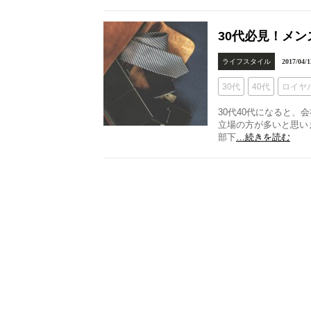
30代必見！メ
ライフスタイル
2017/04/1
30代
40代
ロイヤ
30代40代になると
立場の方が多いと思い
部下
…続きを読む