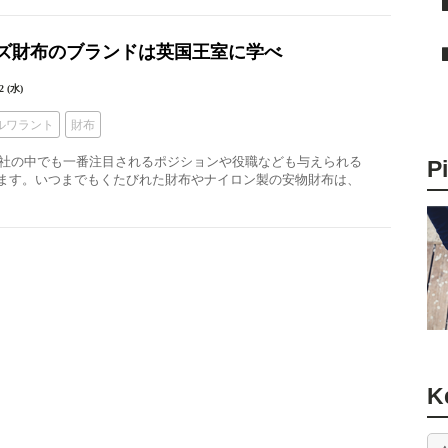
ンズ財布のブランドは英国王室に学べ
2 (水)
ルワラント
財布
、会社の中でも一番注目されるポジションや役職なども与えられる
P
ます。いつまでもくたびれた財布やナイロン製の安物財布は、
K