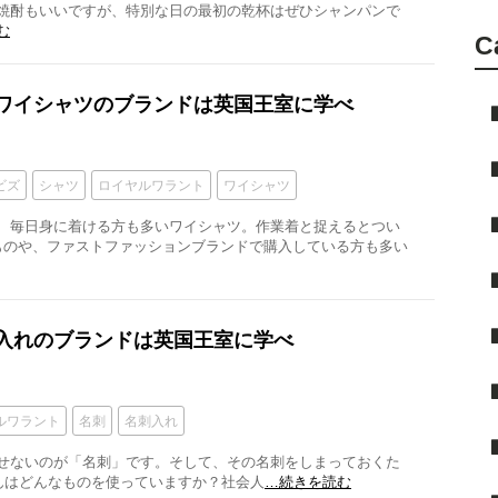
焼酎もいいですが、特別な日の最初の乾杯はぜひシャンパンで
む
C
質ワイシャツのブランドは英国王室に学べ
ビズ
シャツ
ロイヤルワラント
ワイシャツ
、毎日身に着ける方も多いワイシャツ。作業着と捉えるとつい
ものや、ファストファッションブランドで購入している方も多い
刺入れのブランドは英国王室に学べ
ルワラント
名刺
名刺入れ
せないのが「名刺」です。そして、その名刺をしまっておくた
さんはどんなものを使っていますか？社会人
…続きを読む