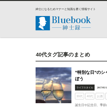
紳士になるためマナーと知識を磨く情報サイト
40代タグ記事のまとめ
”特別な日”の
ぼう
ライフスタイル
2017/05/1
30代
40代
お酒
誕生日や記念日、季節