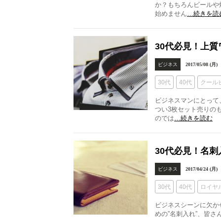
か？もちろんビールや
始めません
…続きを読
30代必見！上
ビジネス
2017/05/08 (月)
30代
40代
クール
ビジネスマンにとって
つい3枚セット売りの
のでは
…続きを読む
30代必見！名
ビジネス
2017/04/24 (月)
30代
40代
ロイヤ
ビジネスシーンに欠か
めの”名刺入れ”、皆