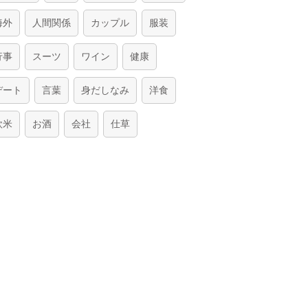
海外
人間関係
カップル
服装
行事
スーツ
ワイン
健康
デート
言葉
身だしなみ
洋食
欧米
お酒
会社
仕草