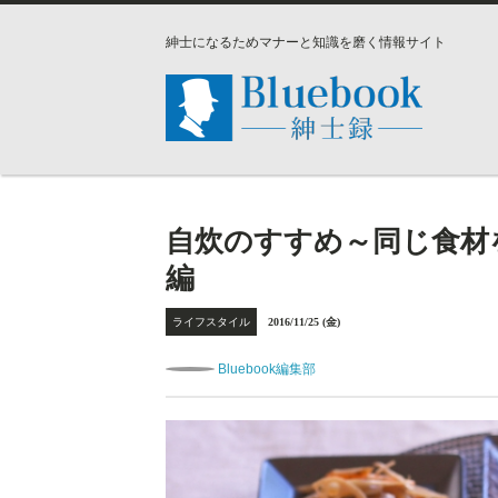
紳士になるためマナーと知識を磨く情報サイト
自炊のすすめ～同じ食材
編
ライフスタイル
2016/11/25 (金)
Bluebook編集部