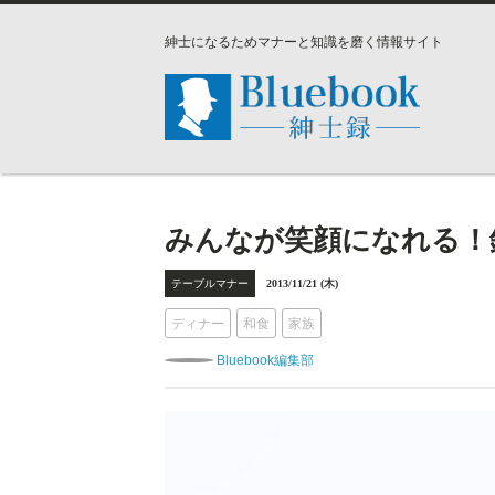
紳士になるためマナーと知識を磨く情報サイト
みんなが笑顔になれる！
テーブルマナー
2013/11/21 (木)
ディナー
和食
家族
Bluebook編集部