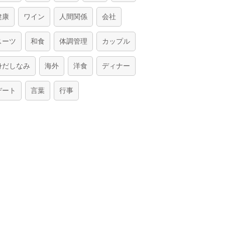
健康
ワイン
人間関係
会社
スーツ
和食
体調管理
カップル
身だしなみ
海外
洋食
ディナー
デート
言葉
行事