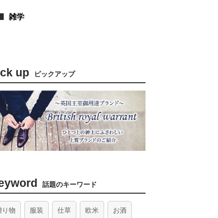
雑学
ick up
ピックアップ
eyword
話題のキーワード
贈り物
服装
仕草
欧米
お酒