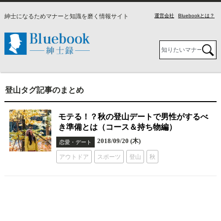
紳士になるためマナーと知識を磨く情報サイト
運営会社
Bluebookとは？
登山タグ記事のまとめ
モテる！？秋の登山デートで男性がするべ
き準備とは（コース＆持ち物編）
2018/09/20 (木)
恋愛・デート
アウトドア
スポーツ
登山
秋