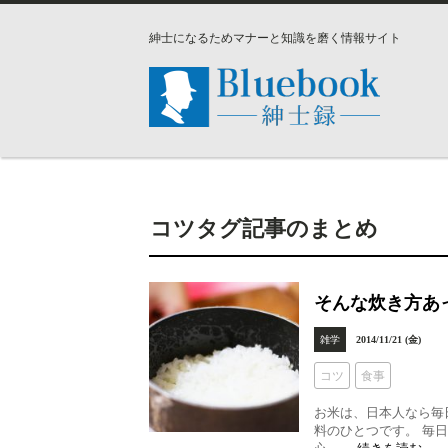
紳士になるためマナーと知識を磨く情報サイト
コツタグ記事のまとめ
そんな炊き方あ
雑学
2014/11/21 (金)
コツ
食事
お米は、日本人なら毎
料のひとつです。 毎