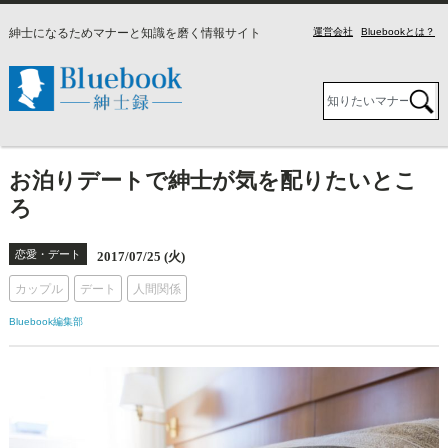
紳士になるためマナーと知識を磨く情報サイト
運営会社
Bluebookとは？
お泊りデートで紳士が気を配りたいとこ
ろ
恋愛・デート
2017/07/25 (火)
カップル
デート
人間関係
Bluebook編集部