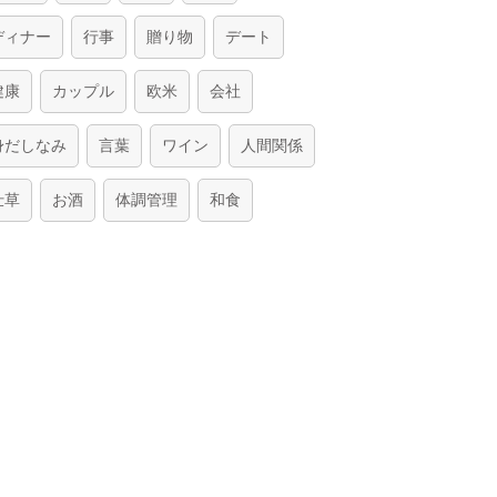
ディナー
行事
贈り物
デート
健康
カップル
欧米
会社
身だしなみ
言葉
ワイン
人間関係
仕草
お酒
体調管理
和食