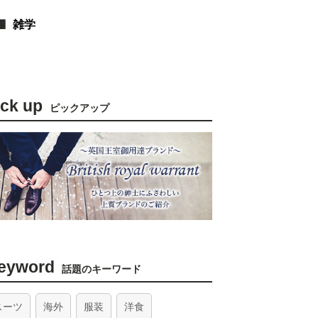
雑学
ick up
ピックアップ
eyword
話題のキーワード
スーツ
海外
服装
洋食