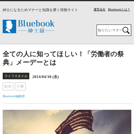
紳士になるためマナーと知識を磨く情報サイト
運営会社
Bluebookとは？
全ての人に知ってほしい！「労働者の祭
典」メーデーとは
ライフスタイル
2014/04/30 (水)
欧米
行事
Bluebook編集部