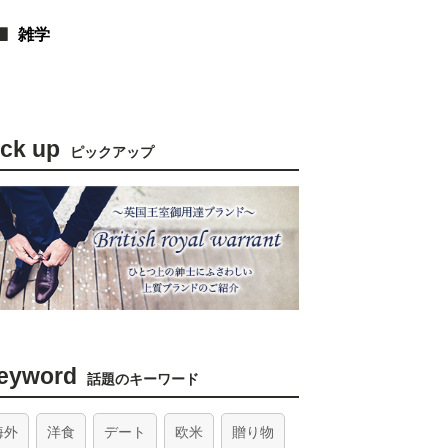
雑学
ick up
ピックアップ
eyword
話題のキーワード
海外
洋食
デート
欧米
贈り物