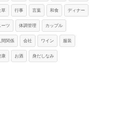
仕草
行事
言葉
和食
ディナー
スーツ
体調管理
カップル
人間関係
会社
ワイン
服装
健康
お酒
身だしなみ