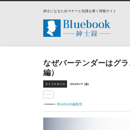
紳士になるためマナーと知識を磨く情報サイト
なぜバーテンダーはグラ
編）
ライフスタイル
2014/01/17 (金)
バー
Bluebook編集部