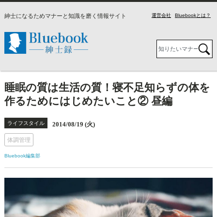
紳士になるためマナーと知識を磨く情報サイト
運営会社
Bluebookとは？
睡眠の質は生活の質！寝不足知らずの体を
作るためにはじめたいこと② 昼編
ライフスタイル
2014/08/19 (火)
体調管理
Bluebook編集部