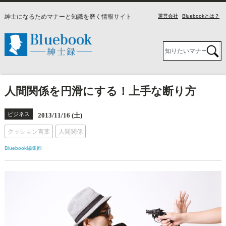
紳士になるためマナーと知識を磨く情報サイト
運営会社
Bluebookとは？
人間関係を円滑にする！上手な断り方
ビジネス
2013/11/16 (土)
クッション言葉
人間関係
Bluebook編集部