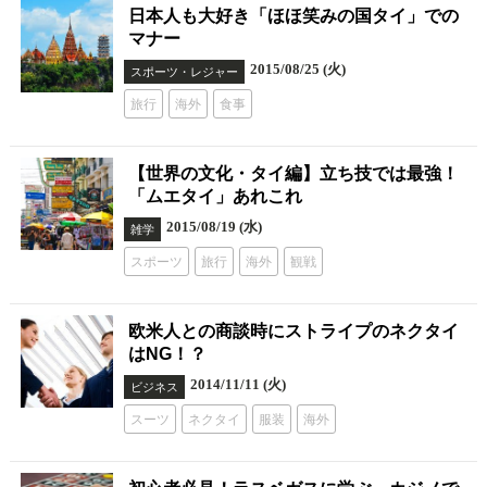
日本人も大好き「ほほ笑みの国タイ」での
マナー
2015/08/25 (火)
スポーツ・レジャー
旅行
海外
食事
【世界の文化・タイ編】立ち技では最強！
「ムエタイ」あれこれ
2015/08/19 (水)
雑学
スポーツ
旅行
海外
観戦
欧米人との商談時にストライプのネクタイ
はNG！？
2014/11/11 (火)
ビジネス
スーツ
ネクタイ
服装
海外