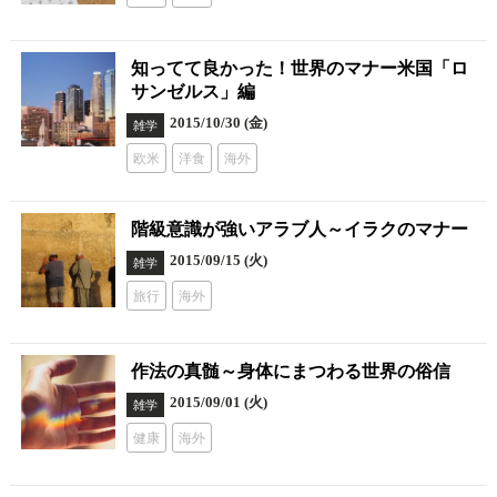
知ってて良かった！世界のマナー米国「ロ
サンゼルス」編
2015/10/30 (金)
雑学
欧米
洋食
海外
階級意識が強いアラブ人～イラクのマナー
2015/09/15 (火)
雑学
旅行
海外
作法の真髄～身体にまつわる世界の俗信
2015/09/01 (火)
雑学
健康
海外