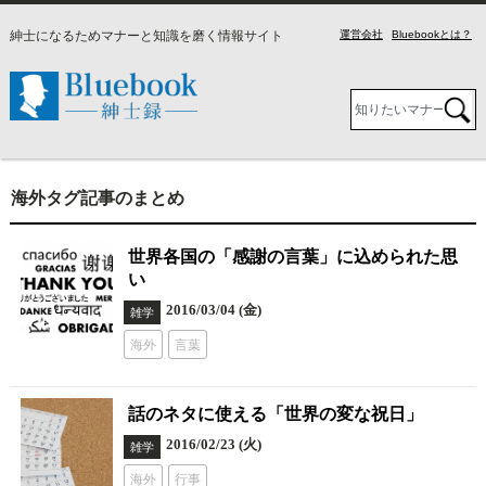
紳士になるためマナーと知識を磨く情報サイト
運営会社
Bluebookとは？
海外タグ記事のまとめ
世界各国の「感謝の言葉」に込められた思
い
2016/03/04 (金)
雑学
海外
言葉
話のネタに使える「世界の変な祝日」
2016/02/23 (火)
雑学
海外
行事