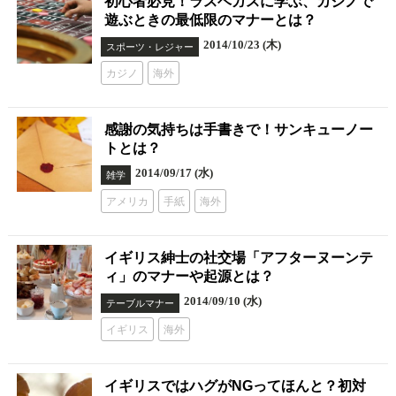
初心者必見！ラスベガスに学ぶ、カジノで
遊ぶときの最低限のマナーとは？
2014/10/23 (木)
スポーツ・レジャー
カジノ
海外
感謝の気持ちは手書きで！サンキューノー
トとは？
2014/09/17 (水)
雑学
アメリカ
手紙
海外
イギリス紳士の社交場「アフターヌーンテ
ィ」のマナーや起源とは？
2014/09/10 (水)
テーブルマナー
イギリス
海外
イギリスではハグがNGってほんと？初対