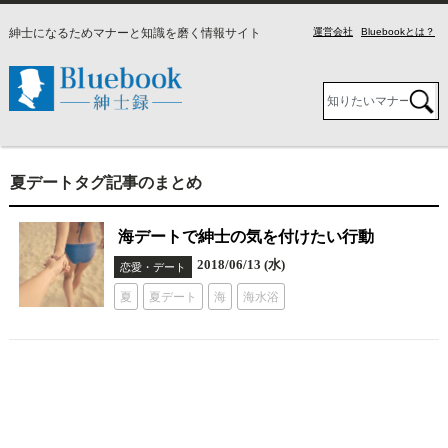
紳士になるためマナーと知識を磨く情報サイト
運営会社
Bluebookとは？
夏デートタグ記事のまとめ
海デートで紳士の気を付けたい行動
2018/06/13 (水)
恋愛・デート
夏
夏デート
海
海水浴