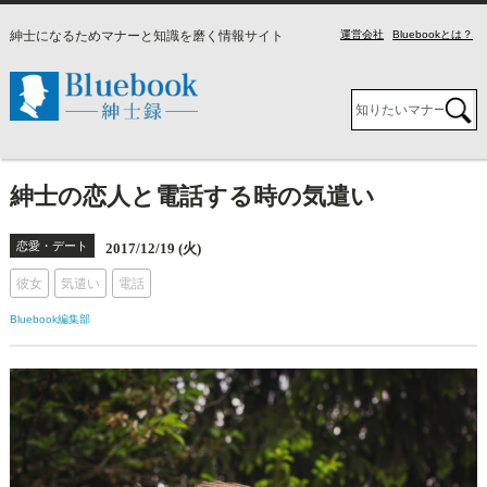
紳士になるためマナーと知識を磨く情報サイト
運営会社
Bluebookとは？
紳士の恋人と電話する時の気遣い
恋愛・デート
2017/12/19 (火)
彼女
気遣い
電話
Bluebook編集部