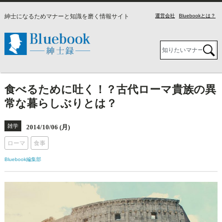
紳士になるためマナーと知識を磨く情報サイト
運営会社
Bluebookとは？
食べるために吐く！？古代ローマ貴族の異
常な暮らしぶりとは？
雑学
2014/10/06 (月)
ローマ
食事
Bluebook編集部